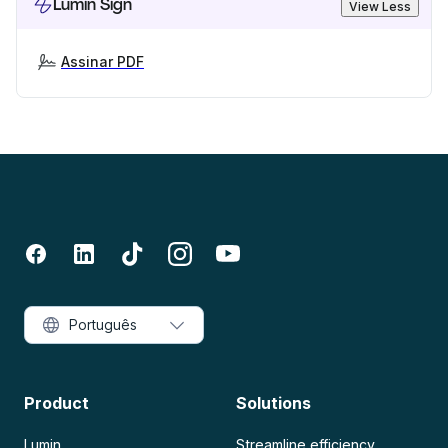
Lumin Sign
View Less
Assinar PDF
Português
Product
Solutions
Lumin
Streamline efficiency