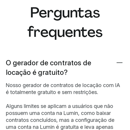
tornando-o juridicamente vinculativo. Dica:
Perguntas
nosso gerador de contratos de locação com IA é
integrado ao
Lumin Sign
para que você possa
enviar facilmente seu contrato completo a todas
frequentes
as partes para assinaturas eletrônicas seguras e
juridicamente vinculativas.
O gerador de contratos de
locação é gratuito?
Nosso gerador de contratos de locação com IA
é totalmente gratuito e sem restrições.
Alguns limites se aplicam a usuários que não
possuem uma conta na Lumin, como baixar
contratos concluídos, mas a configuração de
uma conta na Lumin é gratuita e leva apenas