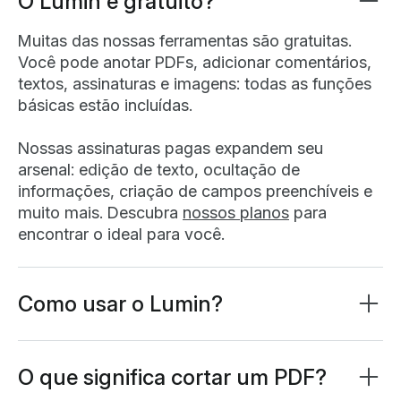
O Lumin é gratuito?
Muitas das nossas ferramentas são gratuitas.
Você pode anotar PDFs, adicionar comentários,
textos, assinaturas e imagens: todas as funções
básicas estão incluídas.
Nossas assinaturas pagas expandem seu
arsenal: edição de texto, ocultação de
informações, criação de campos preenchíveis e
muito mais. Descubra
nossos planos
para
encontrar o ideal para você.
Como usar o Lumin?
O Lumin funciona direto no seu navegador, ou
você pode
baixar nosso aplicativo para desktop
e ter sempre à mão no seu computador. Há
O que significa cortar um PDF?
ainda um app para celular e tablet com as