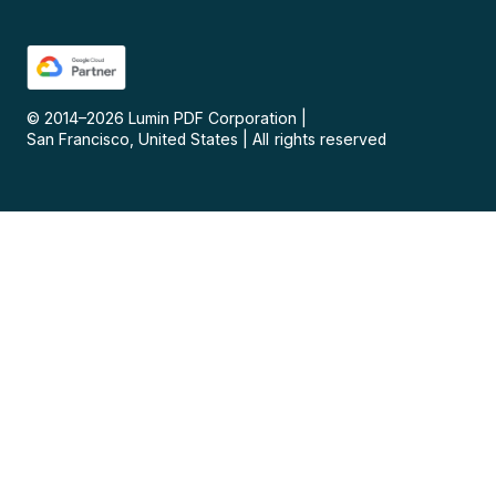
© 2014–
2026
Lumin PDF Corporation
|
San Francisco, United States
|
All rights reserved