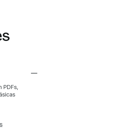
es
m PDFs,
ásicas
s