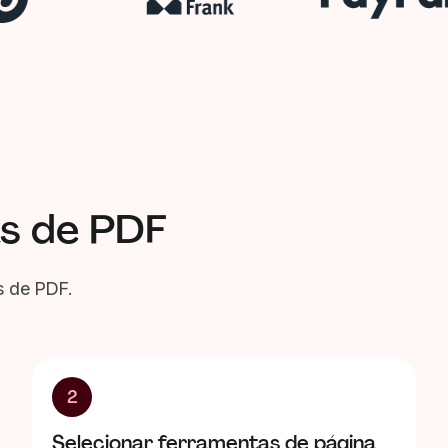
as de PDF
s de PDF.
2
Selecionar ferramentas de página