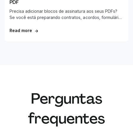
PDF
Precisa adicionar blocos de assinatura aos seus PDFs?
Se você está preparando contratos, acordos, formulários
ou outros documentos empresariais, áreas de assinatura
bem formatadas são essenciais para fluxos de trabalho
Read more
→
profissionais.
Perguntas
frequentes