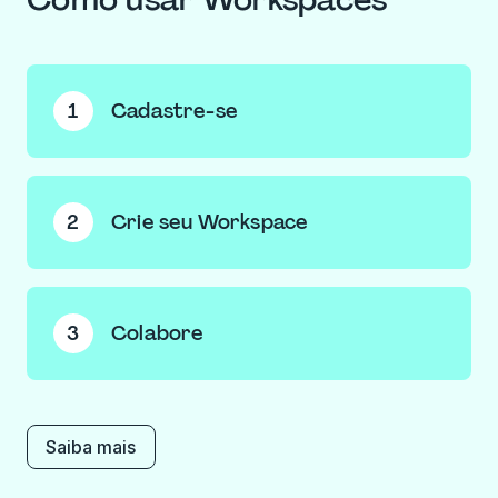
1
Cadastre-se
Crie uma
conta gratuita
, se ainda não tiver uma.
Depois de acessar a Lumin, você pode solicitar para
entrar em um Workspace já existente ou criar o seu
2
Crie seu Workspace
próprio.
Se você criou um, dê um nome ao seu Workspace e
escolha uma imagem. Depois, adicione os e-mails de
quem você quer convidar e clique em ‘Criar’.
3
Colabore
Envie arquivos para o Espaço compartilhado do seu
Workspace para a equipe colaborar ou armazene
arquivos privados em ‘Meus Documentos’.
Saiba mais