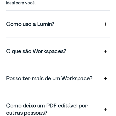
ideal para você.
+
Como uso a Lumin?
A Lumin funciona diretamente no navegador, ou
você pode
baixar nosso app para desktop
e ter a
+
O que são Workspaces?
Lumin sempre à mão no seu computador.
Também temos aplicativo para celular e tablet,
com nossos recursos mais usados.
Workspaces são espaços compartilhados na
Lumin onde você e sua equipe podem armazenar
+
Posso ter mais de um Workspace?
e editar documentos. Isso facilita o trabalho em
tempo real com colegas, alunos ou clientes. Você
pode adicionar quantas pessoas quiser ao seu
Sim. Você pode criar Workspaces para a família,
Workspace e criar Spaces internos para separar o
para o trabalho, para o seu fantasy ou para o que
trabalho por
segmentos.
Saiba mais sobre
Como deixo um PDF editável por
quiser. E também pode participar de quantos
+
Workspaces.
outras pessoas?
quiser. Mas pode ser que nem precise: dentro de