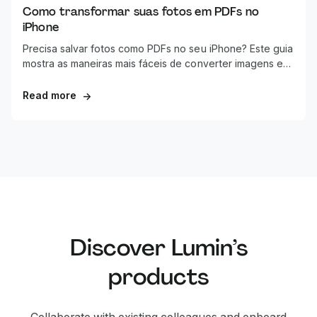
Como transformar suas fotos em PDFs no
iPhone
Precisa salvar fotos como PDFs no seu iPhone? Este guia
mostra as maneiras mais fáceis de converter imagens em
PDF usando recursos internos do iPhone ou apps
gratuitos.
Read more
→
Discover Lumin’s
products