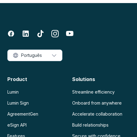
Português
Product
Solutions
Lumin
Streamline efficiency
Lumin Sign
Onboard from anywhere
AgreementGen
Accelerate collaboration
eSign API
Build relationships
Features
Secure with confidence