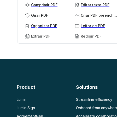
Comprimir PDF
Editar texto PDF
Girar PDF
Criar PDF preenchível
Organizar PDF
Leitor de PDF
Extrair PDF
Redigir PDF
PDF com IA
Mais
Resumidor de PDF com IA
Desbloquear PDF
Chat com PDF
Achatar PDF
Proteger PDF
Escanear
OCR de PDF
Product
Solutions
Escanear PDF
Lumin
Streamline efficiency
Lumin Sign
Onboard from anywher
AgreementGen
Accelerate collaborati