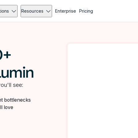
tions
Resources
Enterprise
Pricing
0+
Lumin
u'll see:
t bottlenecks
l love