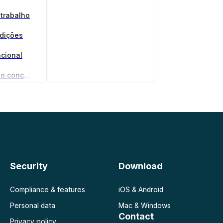
 trabalho
ndições
cional
Gerador de acordo de não concorrência
gócios
Security
Download
Compliance & features
iOS & Android
Personal data
Mac & Windows
Contact
Privacy policy