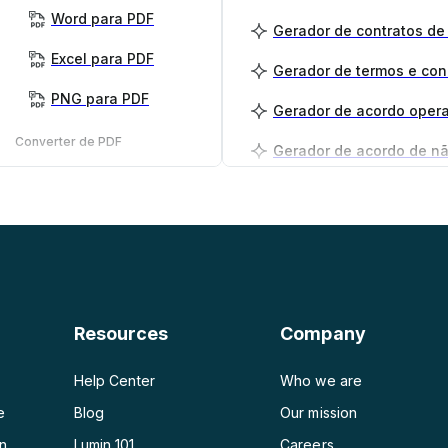
Word para PDF
Gerador de contratos de
Excel para PDF
Gerador de termos e co
PNG para PDF
Gerador de acordo opera
Converter de PDF
PDF para PNG
Gerador de plano de ne
PDF para JPG
PDF para Word
PDF para PPT
Resources
Company
PDF para Excel
Help Center
Who we are
e
Blog
Our mission
on
Lumin 101
Careers