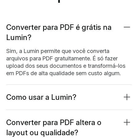
Converter para PDF é grátis na
Lumin?
Sim, a Lumin permite que você converta
arquivos para PDF gratuitamente. É só fazer
upload dos seus documentos e transformá-los
em PDFs de alta qualidade sem custo algum.
Como usar a Lumin?
O app da Lumin funciona no seu navegador, ou
você pode
baixar nosso aplicativo desktop
e ter
a Lumin à mão no seu computador. Também
Converter para PDF altera o
oferecemos aplicativos para celular e tablet com
layout ou qualidade?
os recursos mais populares da Lumin.