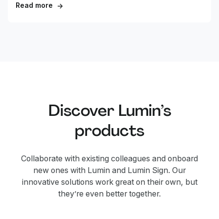
contratos, dar feedback em projetos ou assinar
Read more
→
documentos. Seja no Mac, Windows ou no navegador,
mostraremos exatamente como desenhar em arquivos
PDF usando as ferramentas que você já possui.
Discover Lumin’s
products
Collaborate with existing colleagues and onboard
new ones with Lumin and Lumin Sign. Our
innovative solutions work great on their own, but
they’re even better together.