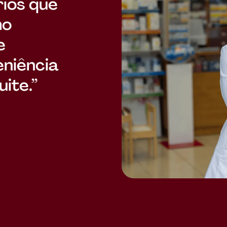
rios que
mo
e
niência
ite.”