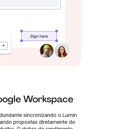
oogle Workspace
redundante sincronizando o Lumin
tando propostas diretamente do
abalho. O dobro do rendimento.