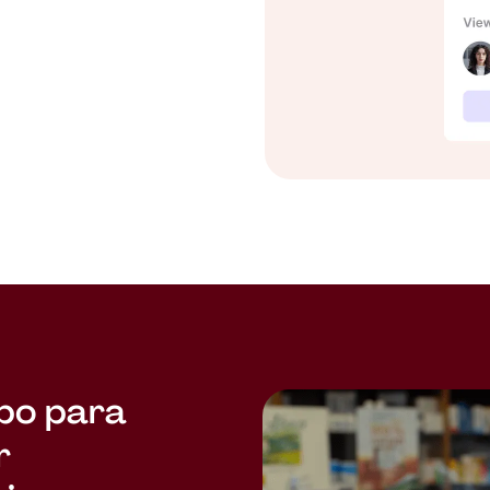
po para
r