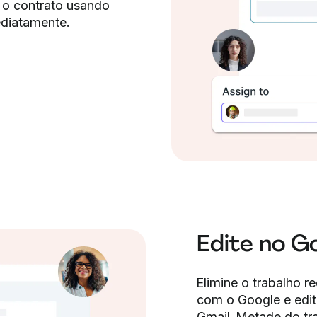
ne o contrato usando
ediatamente.
Edite no G
Elimine o trabalho 
com o Google e edi
Gmail. Metade do tr