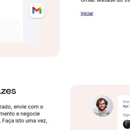
Iniciar
azes
izado, envie com o
imento e negocie
 Faça isto uma vez,