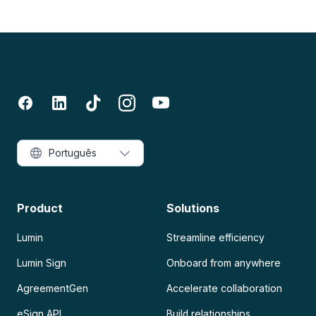
Português
Product
Solutions
Lumin
Streamline efficiency
Lumin Sign
Onboard from anywhere
AgreementGen
Accelerate collaboration
eSign API
Build relationships