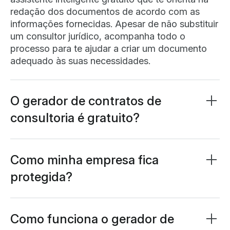
redação dos documentos de acordo com as
informações fornecidas. Apesar de não substituir
um consultor jurídico, acompanha todo o
processo para te ajudar a criar um documento
adequado às suas necessidades.
O gerador de contratos de
consultoria é gratuito?
Sim, é totalmente gratuito. Algumas funções
requerem
uma conta gratuita da Lumin
, que
pode ser criada em um minuto.
Como minha empresa fica
protegida?
A segurança dos seus dados é prioridade. Todas
as informações são protegidas por criptografia
AES 256, tanto em trânsito quanto em
Como funciona o gerador de
armazenamento. Seguimos os padrões SOC 2