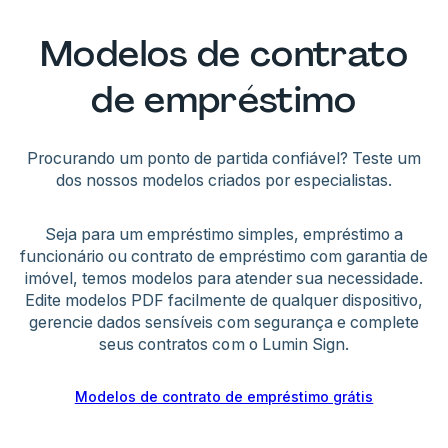
- Empréstimos feitos sob coação, fraude ou a
contrato diante de mudanças. Sempre formalize
Principais tópicos de negociação: taxas de juros,
menores têm sérias restrições legais.
qualquer encerramento para evitar conflitos
Modelos de contrato
cronograma de pagamento, opções de quitação
- Outras causas incluem finalidade ilícita (ex:
futuros quanto a obrigações pendentes.
antecipada, exigência de garantias e cláusulas
financiamento de crimes), ausência de
de empréstimo
de inadimplência. Tanto credores quanto
contraprestação (sem transferência real de
tomadores devem manter comunicação clara e
dinheiro) ou descumprimento de exigências
transparente sobre condições e expectativas.
estaduais como contratos escritos acima de
Procurando um ponto de partida confiável? Teste um
certos valores.
dos nossos modelos criados por especialistas.
Nosso gerador facilita a negociação ao criar
rascunhos iniciais revisáveis pelas partes. Priorize
Seja para um empréstimo simples, empréstimo a
resultados vantajosos: credores podem aceitar
funcionário ou contrato de empréstimo com garantia de
taxas menores em troca de garantias mais
imóvel, temos modelos para atender sua necessidade.
sólidas; tomadores podem propor garantias para
Edite modelos PDF facilmente de qualquer dispositivo,
flexibilizar o pagamento.
gerencie dados sensíveis com segurança e complete
seus contratos com o Lumin Sign.
Formalize todas as alterações e garanta que
todos compreendam as cláusulas antes da
Modelos de contrato de empréstimo grátis
assinatura. O objetivo é um contrato seguro para
credores sem sobrecarregar tomadores.