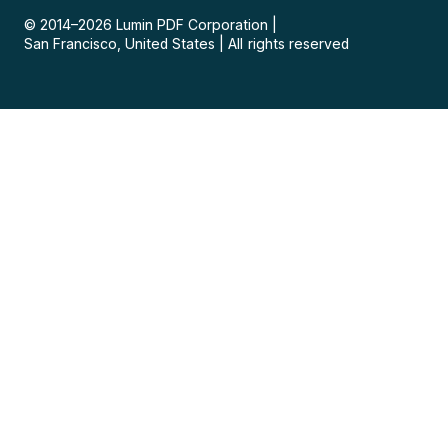
© 2014–
2026
Lumin PDF Corporation
|
San Francisco, United States
|
All rights reserved