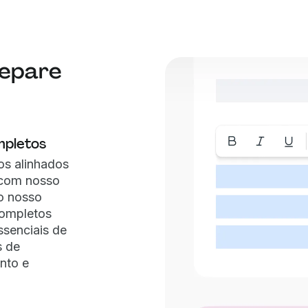
repare
mpletos
os alinhados
 com nosso
 o nosso
completos
senciais de
s de
nto e