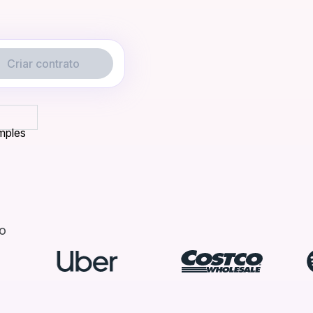
Criar contrato
mples
o