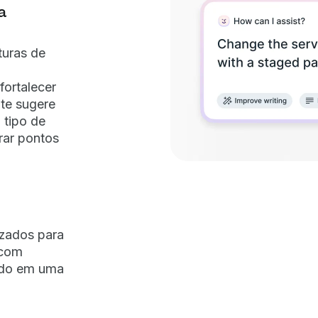
a
turas de
fortalecer
nte sugere
 tipo de
rar pontos
izados para
 com
iado em uma