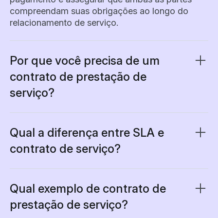
compreendam suas obrigações ao longo do
relacionamento de serviço.
Por que você precisa de um
contrato de prestação de
serviço?
Um contrato de prestação de serviço protege
tanto prestadores quanto clientes,
estabelecendo expectativas claras e limites
Qual a diferença entre SLA e
jurídicos. Ele previne mal-entendidos sobre o
contrato de serviço?
escopo do projeto, condições de pagamento e
O Acordo de Nível de Serviço (SLA) é um
prazos, além de oferecer respaldo legal caso
componente específico, que define padrões de
alguma das partes não cumpra o acordado.
desempenho mensuráveis, utilizado
Qual exemplo de contrato de
normalmente em relações contínuas. Ele se
Sem contrato, você corre o risco de disputas de
prestação de serviço?
concentra em garantias de disponibilidade,
pagamento, mudanças de escopo, conflitos