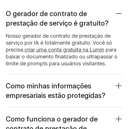
conflitos.
O gerador de contrato de
prestação de serviço é gratuito?
Nosso gerador de contrato de prestação de
serviço por IA é totalmente gratuito. Você só
precisa
criar uma conta gratuita na Lumin
para
baixar o documento finalizado ou ultrapassar o
limite de prompts para usuários visitantes.
Como minhas informações
empresariais estão protegidas?
Sua privacidade e segurança de dados são
nossa prioridade máxima. Suas informações
ficam protegidas por criptografia AES 256
Como funciona o gerador de
avançada e armazenadas em bancos de dados
contrato de prestação de