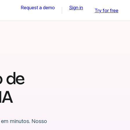
Request a demo
Sign in
Try for free
o de
IA
l em minutos. Nosso