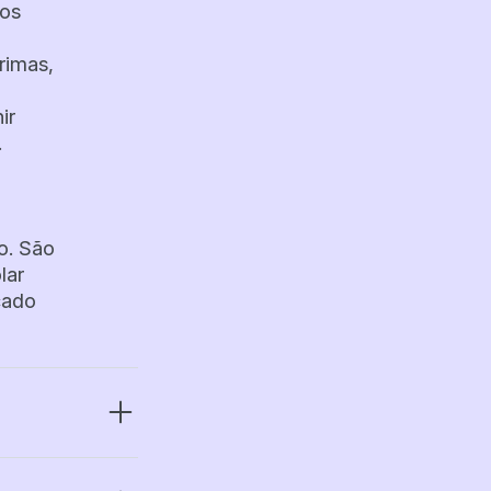
 os
rimas,
ir
.
m
o. São
lar
cado
gas,