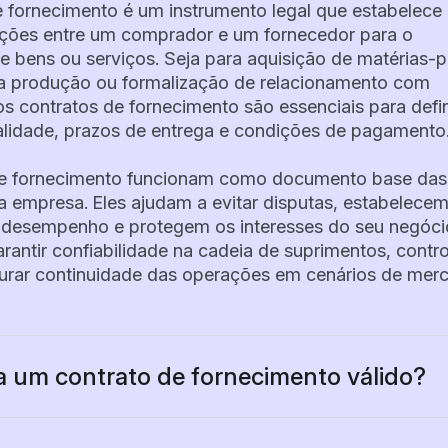
 fornecimento é um instrumento legal que estabelece
ções entre um comprador e um fornecedor para o
e bens ou serviços. Seja para aquisição de matérias-p
da produção ou formalização de relacionamento com
s contratos de fornecimento são essenciais para defin
lidade, prazos de entrega e condições de pagamento
de fornecimento funcionam como documento base das
 empresa. Eles ajudam a evitar disputas, estabelece
 desempenho e protegem os interesses do seu negóci
arantir confiabilidade na cadeia de suprimentos, contro
urar continuidade das operações em cenários de mer
a um contrato de fornecimento válido?
 fornecimento válido deve definir claramente as entre
 pagamento e padrões de desempenho, sempre em