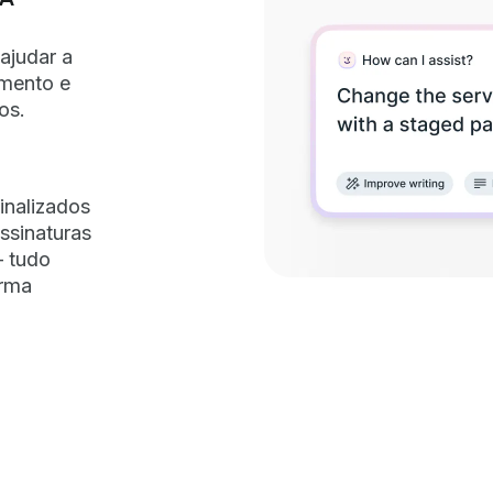
ajudar a
imento e
os.
inalizados
ssinaturas
– tudo
orma