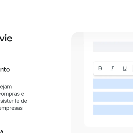
vie
ento
tejam
 compras e
sistente de
 empresas
IA