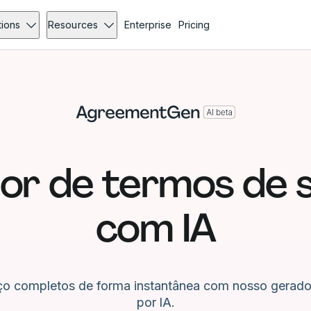
tions
Resources
Enterprise
Pricing
or de termos de s
com IA
iço completos de forma instantânea com nosso gerador
por IA.