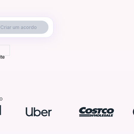
Criar um acordo
ite
o