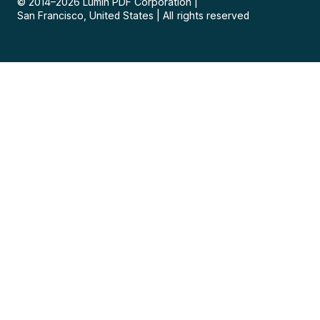
© 2014–
2026
Lumin PDF Corporation
|
San Francisco, United States
|
All rights reserved