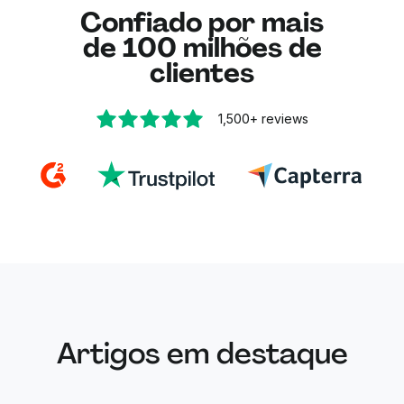
com o mesmo processo seguro.
Confiado por mais
de 100 milhões de
clientes
1,500+
reviews
Artigos em destaque