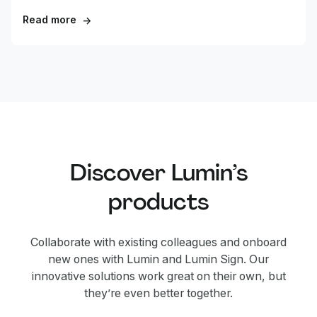
corrigir erros, este guia mostra as formas mais rápidas de
remover texto de qualquer PDF.
Read more
→
Discover Lumin’s
products
Collaborate with existing colleagues and onboard
new ones with Lumin and Lumin Sign. Our
innovative solutions work great on their own, but
they’re even better together.