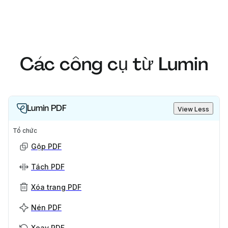
Các công cụ từ Lumin
Lumin PDF
View Less
Tổ chức
Gộp PDF
Tách PDF
Xóa trang PDF
Nén PDF
Xoay PDF