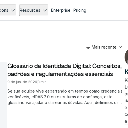
tions
Resources
Enterprise
Pricing
Mais recente
Glossário de Identidade Digital: Conceitos, 
padrões e regulamentações essenciais
K
9 de jun. de 2026
3 min
L
Se sua equipe vive esbarrando em termos como credenciais
o
verificáveis, eIDAS 2.0 ou estruturas de confiança, este
d
glossário vai ajudar a clarear as dúvidas. Aqui, definimos os
e
conceitos, papéis, padrões e regulamentações que estão
moldando a identidade digital nos dias de hoje.
c
e