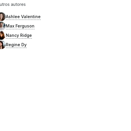
utros autores
Ashlee Valentine
Max Ferguson
Nancy Ridge
Regine Dy