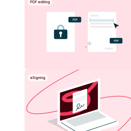
PDF editing
eSigning