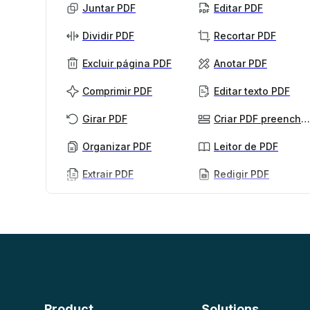
Juntar PDF
Editar PDF
Dividir PDF
Recortar PDF
Excluir página PDF
Anotar PDF
Comprimir PDF
Editar texto PDF
Girar PDF
Criar PDF preenchível
Organizar PDF
Leitor de PDF
Extrair PDF
Redigir PDF
PDF com IA
Mais
Resumidor de PDF com IA
Desbloquear PDF
Chat com PDF
Achatar PDF
Proteger PDF
Escanear
OCR de PDF
Product
Solutions