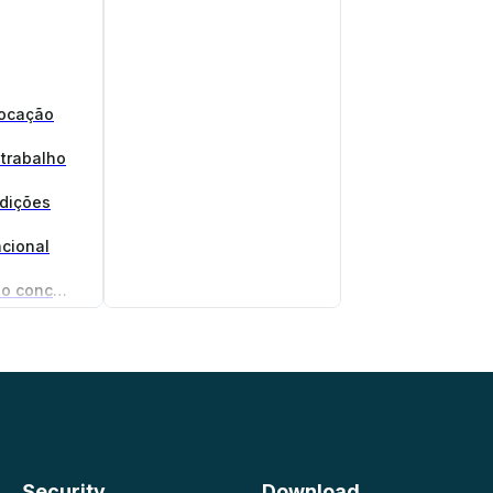
locação
 trabalho
ndições
cional
Gerador de acordo de não concorrência
gócios
Security
Download