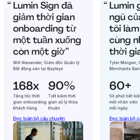
Lumin Sign đã
Lumin g
giảm thời gian
ngũ củ
onboarding từ
tôi làm
một tuần xuống
cùng n
còn một giờ”
thời gi
Will Alexander, Giám đốc Quản lý
Tyler Morgan, 
Bất động sản tại Bayleys
Merchants Ban
168x
90%
60+
Tăng tốc thời
Tiết kiệm thời
Số phút tiết ki
gian onboarding
gian xử lý thỏa
mỗi nhân viên
khách hàng
thuận
mỗi ngày
Đọc toàn bộ câu chuyện
Đọc toàn bộ c