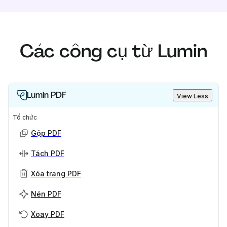
Các công cụ từ Lumin
Lumin PDF
View Less
Tổ chức
Gộp PDF
Tách PDF
Xóa trang PDF
Nén PDF
Xoay PDF