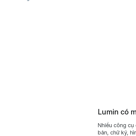
Lumin có m
Nhiều công cụ c
bản, chữ ký, hì