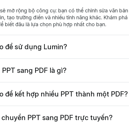
í sẽ mở rộng bộ công cụ: bạn có thể chỉnh sửa văn bản
tin, tạo trường điền và nhiều tính năng khác. Khám phá
ể biết đâu là lựa chọn phù hợp nhất cho bạn.
o để sử dụng Lumin?
 hoạt động trực tiếp trên trình duyệt, hoặc bạn có th
để luôn tiện sử dụng trên PC. Chúng tôi còn có cả ứng
nh bảng với các tính năng phổ biến nhất của Lumin.
 PPT sang PDF là gì?
 sang PDF là quá trình chuyển PowerPoint (.ppt hoặc 
dạng Tài liệu Di động (.pdf). Quá trình này giữ nguyên
ịnh dạng, tạo ra tệp có thể mở trên mọi thiết bị mà k
o để kết hợp nhiều PPT thành một PDF?
oint.
trình bày PowerPoint lên Lumin PDF và sử dụng tính nă
chuyển đổi. Bạn có thể sắp xếp thứ tự các bản trình bà
ợp lý hơn.
 chuyển PPT sang PDF trực tuyến?
erPoint sang PDF rất đơn giản với công cụ trực tuyến