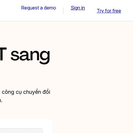
Request a demo
Sign in
Try for free
T sang
i công cụ chuyển đổi
.