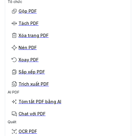
Tổ chức
Gộp PDF
Tách PDF
Xóa trang PDF
Nén PDF
Xoay PDF
Sắp xếp PDF
Trích xuất PDF
AI PDF
Tóm tắt PDF bằng AI
Chat với PDF
Quét
OCR PDF