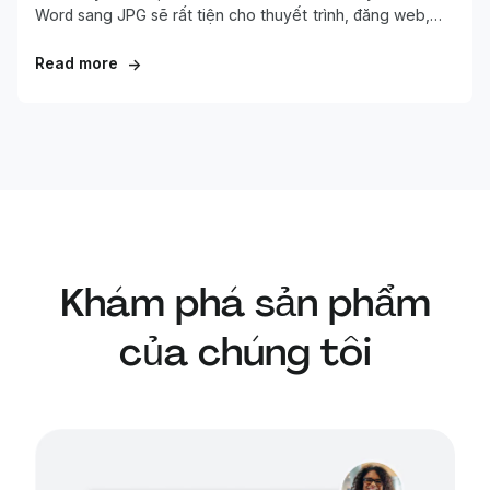
Word sang JPG sẽ rất tiện cho thuyết trình, đăng web,
hoặc giữ nguyên định dạng khi chia sẻ cho khách hàng.
Vì Word không hỗ trợ sẵn việc này, chúng tôi đã giúp bạn
Read more
→
đơn giản hóa quy trình.
Khám phá sản phẩm
của chúng tôi