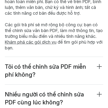
hoàn toàn miễn phí. Bạn có thể vẽ trên PDF, bình
luận, thêm văn bản, chữ ký và hình ảnh; tất cả
các tính năng cơ bản đều được hỗ trợ.
Các gói trả phí sẽ mở rộng bộ công cụ: bạn có
thể chỉnh sửa văn bản PDF, làm mờ thông tin, tạo
trường biểu mẫu điền và nhiều tính năng khác.
Khám phá các gói dịch vụ
để tìm gói phù hợp với
bạn.
Tôi có thể chỉnh sửa PDF miễn
phí không?
Có, Lumin PDF cung cấp tính năng chỉnh sửa
PDF miễn phí. Bạn có thể chỉnh sửa văn bản,
thêm chú thích, quản lý trang và lưu thay đổi mà
Nhiều người có thể chỉnh sửa
không mất phí.
PDF cùng lúc không?