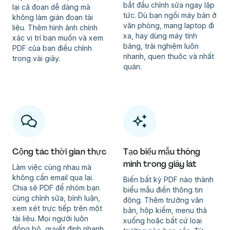
bắt đầu chỉnh sửa ngay lập
lại cả đoạn dễ dàng mà
tức. Dù bạn ngồi máy bàn ở
không làm gián đoạn tài
văn phòng, mang laptop đi
liệu. Thêm hình ảnh chính
xa, hay dùng máy tính
xác vị trí bạn muốn và xem
bảng, trải nghiệm luôn
PDF của bạn điều chỉnh
nhanh, quen thuộc và nhất
trong vài giây.
quán.
Cộng tác thời gian thực
Tạo biểu mẫu thông
minh trong giây lát
Làm việc cùng nhau mà
không cần email qua lại.
Biến bất kỳ PDF nào thành
Chia sẻ PDF để nhóm bạn
biểu mẫu điền thông tin
cùng chỉnh sửa, bình luận,
động. Thêm trường văn
xem xét trực tiếp trên một
bản, hộp kiểm, menu thả
tài liệu. Mọi người luôn
xuống hoặc bất cứ loại
đồng bộ, quyết định nhanh