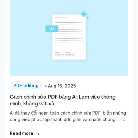
PDF editing
•
Aug 15, 2025
Cách chỉnh sửa PDF bằng AI: Làm việc thông
minh, không vất vả
AI đã thay đổi hoàn toàn cách chỉnh sửa PDF, biến những
công việc phức tạp thành đơn giản và nhanh chóng. Tìm
hiểu cách sử dụng AI để cập nhật văn bản, chú thích, tóm
tắt, làm mờ và tổ chức tài liệu của bạn chỉ trong tích tắc.
Read more
→