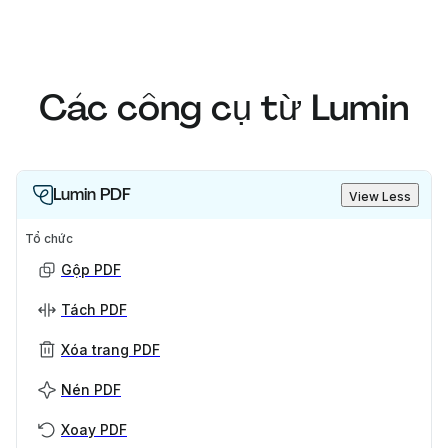
Các công cụ từ Lumin
Lumin PDF
View Less
Tổ chức
Gộp PDF
Tách PDF
Xóa trang PDF
Nén PDF
Xoay PDF