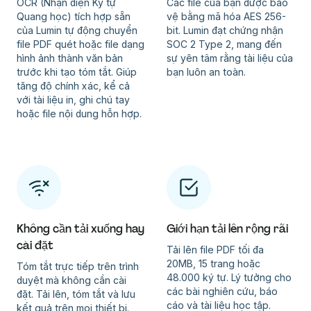
OCR (Nhận diện Ký tự
Các file của bạn được bảo
Quang học) tích hợp sẵn
vệ bằng mã hóa AES 256-
của Lumin tự động chuyển
bit. Lumin đạt chứng nhận
file PDF quét hoặc file dạng
SOC 2 Type 2, mang đến
hình ảnh thành văn bản
sự yên tâm rằng tài liệu của
trước khi tạo tóm tắt. Giúp
bạn luôn an toàn.
tăng độ chính xác, kể cả
với tài liệu in, ghi chú tay
hoặc file nội dung hỗn hợp.
Không cần tải xuống hay
Giới hạn tải lên rộng rãi
cài đặt
Tải lên file PDF tối đa
20MB, 15 trang hoặc
Tóm tắt trực tiếp trên trình
48.000 ký tự. Lý tưởng cho
duyệt mà không cần cài
các bài nghiên cứu, báo
đặt. Tải lên, tóm tắt và lưu
cáo và tài liệu học tập.
kết quả trên mọi thiết bị.