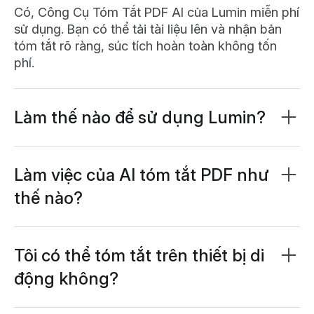
Có, Công Cụ Tóm Tắt PDF AI của Lumin miễn phí
sử dụng. Bạn có thể tải tài liệu lên và nhận bản
tóm tắt rõ ràng, súc tích hoàn toàn không tốn
phí.
Làm thế nào để sử dụng Lumin?
Ứng dụng Lumin hoạt động trên trình duyệt của
bạn, hoặc bạn có thể
tải về ứng dụng cho máy
tính
để sử dụng tiện lợi trên máy tính cá nhân.
Làm việc của AI tóm tắt PDF như
Chúng tôi cũng có ứng dụng di động và máy tính
thế nào?
bảng với những tính năng phổ biến nhất của
Trình tóm tắt PDF AI của chúng tôi sử dụng trí tuệ
Lumin.
nhân tạo tiên tiến để phân tích tài liệu, xác định
các ý chính và tạo ra một bản tóm tắt ngắn gọn.
Tôi có thể tóm tắt trên thiết bị di
Chỉ cần tải lên PDF, chọn độ dài tóm tắt mong
động không?
muốn và để AI tạo ra bản tóm tắt rõ ràng, chính
Có! Công cụ tóm tắt PDF AI của chúng tôi hoạt
xác chỉ trong vài giây.