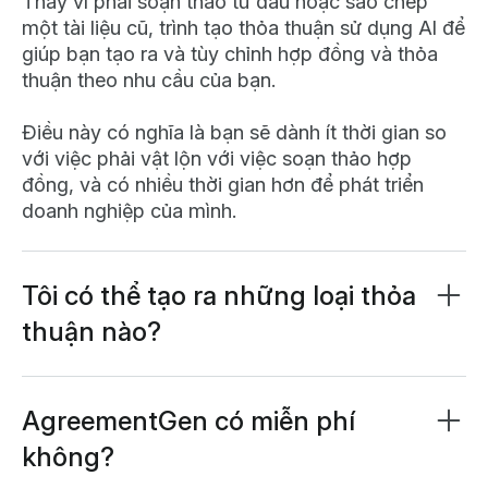
Thay vì phải soạn thảo từ đầu hoặc sao chép
một tài liệu cũ, trình tạo thỏa thuận sử dụng AI để
giúp bạn tạo ra và tùy chỉnh hợp đồng và thỏa
thuận theo nhu cầu của bạn.
Điều này có nghĩa là bạn sẽ dành ít thời gian so
với việc phải vật lộn với việc soạn thảo hợp
đồng, và có nhiều thời gian hơn để phát triển
doanh nghiệp của mình.
Tôi có thể tạo ra những loại thỏa
thuận nào?
Các lựa chọn tạo thỏa thuận của bạn gần như là
vô hạn. Những thỏa thuận phổ biến được tạo ra
bao gồm NDA, hợp đồng mua bán, hợp đồng
AgreementGen có miễn phí
thuê nhà, và các tài liệu hướng dẫn nhân viên.
không?
Chắc chắn rồi! Chúng tôi làm AgreementGen