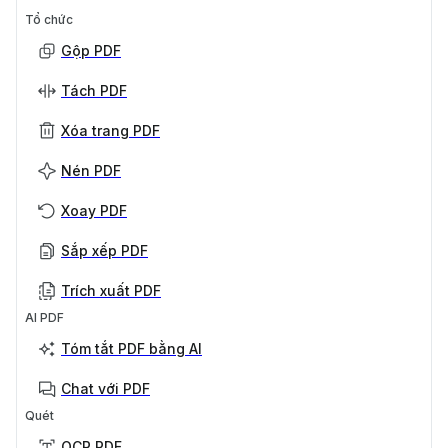
Tổ chức
Gộp PDF
Tách PDF
Xóa trang PDF
Nén PDF
Xoay PDF
Sắp xếp PDF
Trích xuất PDF
AI PDF
Tóm tắt PDF bằng AI
Chat với PDF
Quét
OCR PDF