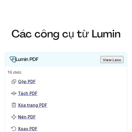
Các công cụ từ Lumin
Lumin PDF
View Less
Tổ chức
Gộp PDF
Tách PDF
Xóa trang PDF
Nén PDF
Xoay PDF