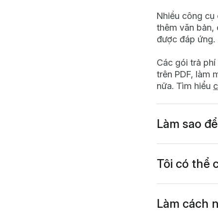
Nhiều công cụ c
thêm văn bản, 
được đáp ứng.
Các gói trả ph
trên PDF, làm 
nữa. Tìm hiểu
c
Làm sao để
Ứng dụng Lumin
dụng máy tính
trên điện thoại
Tôi có thể
Có,
ứng dụng m
mà không cần kế
đặt trước khi 
Làm cách n
Lumin, dù là th
Chuyển đổi PDF