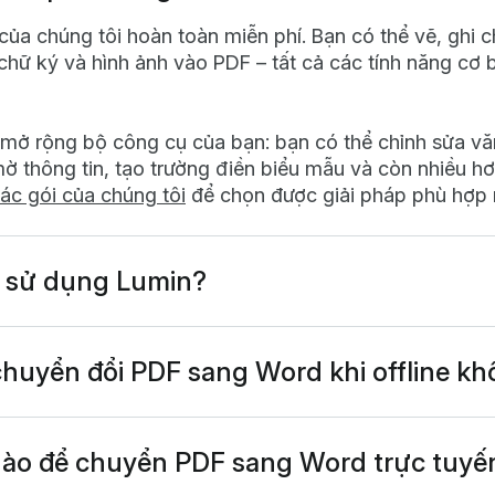
ủa chúng tôi hoàn toàn miễn phí. Bạn có thể vẽ, ghi c
chữ ký và hình ảnh vào PDF – tất cả các tính năng cơ 
í mở rộng bộ công cụ của bạn: bạn có thể chỉnh sửa v
mờ thông tin, tạo trường điền biểu mẫu và còn nhiều hơ
ác gói của chúng tôi
để chọn được giải pháp phù hợp 
 sử dụng Lumin?
 hoạt động trực tiếp trên trình duyệt, hoặc bạn có th
để sử dụng thuận tiện trên PC. Chúng tôi cũng có ứng
 và máy tính bảng với các tính năng phổ biến của Lumi
 chuyển đổi PDF sang Word khi offline k
áy tính của Lumin
cho phép bạn chuyển đổi PDF san
t nối Internet. Chỉ cần kích hoạt chế độ offline trong 
mất mạng, bạn sẽ sử dụng đầy đủ các công cụ chỉnh s
ào để chuyển PDF sang Word trực tuyế
êm văn bản, bình luận, chữ ký điện tử hay nhiều tính n
 sang Word cực kỳ đơn giản với công cụ trực tuyến m