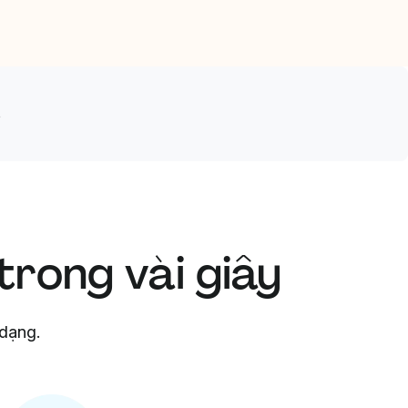
s
trong vài giây
 dạng.