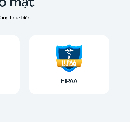
ảo mật
đang thực hiện
HIPAA