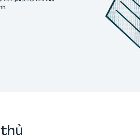
nh.
 thủ