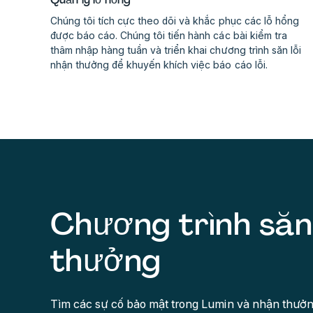
Chúng tôi tích cực theo dõi và khắc phục các lỗ hổng
được báo cáo. Chúng tôi tiến hành các bài kiểm tra
thâm nhập hàng tuần và triển khai chương trình săn lỗi
nhận thưởng để khuyến khích việc báo cáo lỗi.
Chương trình săn 
thưởng
Tìm các sự cố bảo mật trong Lumin và nhận thưởn