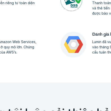
ền riêng tư toàn diện
Thanh toán,
và thẻ tiền
được bảo v
Đánh giá
i Amazon Web Services,
Lumin đã v
i ở quy mô lớn. Chúng
vào tháng 
 của AWS’s.
cầu tuân t