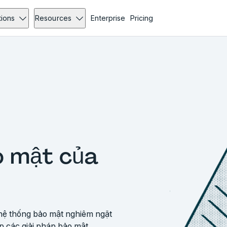
tions
Resources
Enterprise
Pricing
o mật của
hệ thống bảo mật nghiêm ngặt
p các giải pháp bảo mật