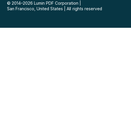
© 2014–
2026
Lumin PDF Corporation
|
San Francisco, United States
|
All rights reserved