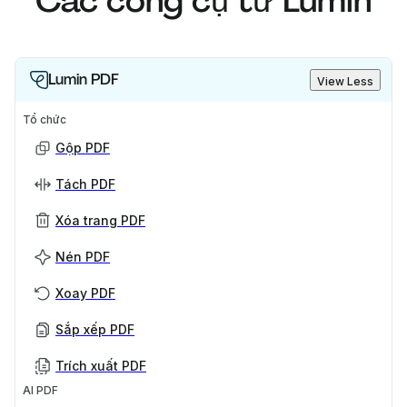
Các công cụ từ Lumin
Lumin PDF
View Less
Tổ chức
Gộp PDF
Tách PDF
Xóa trang PDF
Nén PDF
Xoay PDF
Sắp xếp PDF
Trích xuất PDF
AI PDF