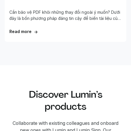
Cần bảo vệ PDF khỏi những thay đổi ngoài ý muốn? Dưới
đây là bốn phương pháp đáng tin cậy để biến tài liệu của
bạn thành chỉ đọc, từ bảo vệ cơ bản bằng mật khẩu đến
các kỹ thuật làm phẳng nâng cao.
Read more
→
Discover Lumin’s
products
Collaborate with existing colleagues and onboard
new ones with Lumin and Lumin Sign. Our