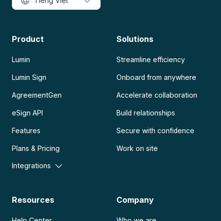
Tiếng Việt
Product
Solutions
Lumin
Streamline efficiency
Lumin Sign
Onboard from anywhere
AgreementGen
Accelerate collaboration
eSign API
Build relationships
Features
Secure with confidence
Plans & Pricing
Work on site
Integrations
Resources
Company
Help Center
Who we are