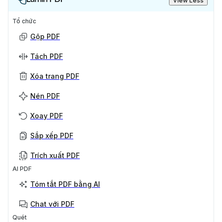
View Less
Tổ chức
Gộp PDF
Tách PDF
Xóa trang PDF
Nén PDF
Xoay PDF
Sắp xếp PDF
Trích xuất PDF
AI PDF
Tóm tắt PDF bằng AI
Chat với PDF
Quét