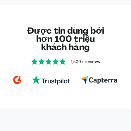
tài liệu bị mờ.
có ngay lập tức để sử dụng.
Nếu bạn xác định JPG mới là định dạng phù hợp,
hãy dùng
trình chuyển đổi PDF sang JPG
của
Được tin dùng bởi
chúng tôi.
hơn 100 triệu
khách hàng
1,500+
reviews