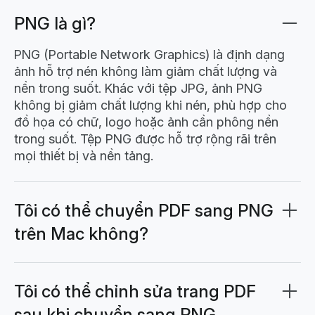
PNG là gì?
PNG (Portable Network Graphics) là định dạng
ảnh hỗ trợ nén không làm giảm chất lượng và
nền trong suốt. Khác với tệp JPG, ảnh PNG
không bị giảm chất lượng khi nén, phù hợp cho
đồ họa có chữ, logo hoặc ảnh cần phông nền
trong suốt. Tệp PNG được hỗ trợ rộng rãi trên
mọi thiết bị và nền tảng.
Tôi có thể chuyển PDF sang PNG
trên Mac không?
Có, bạn có thể chuyển PDF sang PNG bằng
Lumin PDF. Chỉ cần kéo thả tập tin vào công cụ,
mỗi trang sẽ nhanh chóng được chuyển thành
Tôi có thể chỉnh sửa trang PDF
ảnh PNG chất lượng cao. Hoàn toàn miễn phí và
sau khi chuyển sang PNG