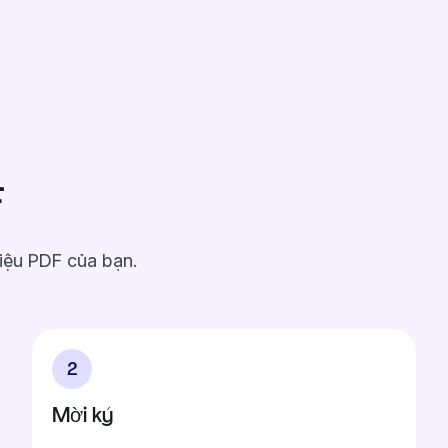
F
liệu PDF của bạn.
2
Mời ký