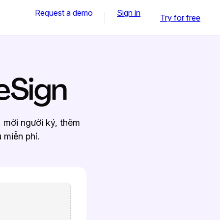
Request a demo
Sign in
Try for free
eSign
i, mời người ký, thêm
 miễn phí.