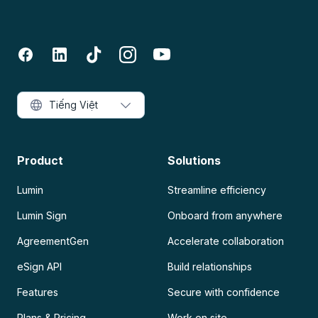
Tiếng Việt
Product
Solutions
Lumin
Streamline efficiency
Lumin Sign
Onboard from anywhere
AgreementGen
Accelerate collaboration
eSign API
Build relationships
Features
Secure with confidence
Plans & Pricing
Work on site