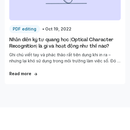
PDF editing
•
Oct 19, 2022
Nhận diện ký tự quang học (Optical Character
Recognition) là gì và hoạt động như thế nào?
Ghi chú viết tay và phác thảo rất tiện dụng khi in ra –
nhưng lại khó sử dụng trong môi trường làm việc số. Đó là
lúc OCR, hay Nhận diện ký tự quang học, phát huy tác
dụng.
Read more
→