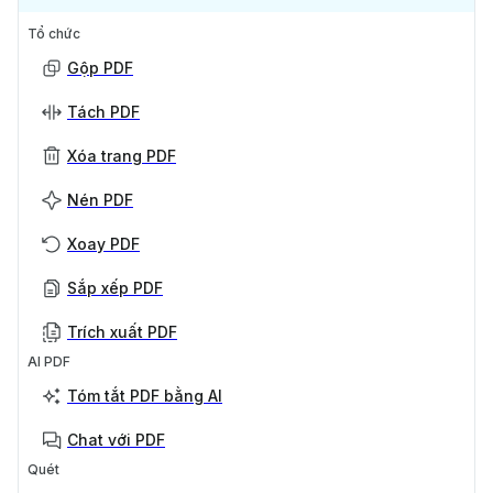
Tổ chức
Gộp PDF
Tách PDF
Xóa trang PDF
Nén PDF
Xoay PDF
Sắp xếp PDF
Trích xuất PDF
AI PDF
Tóm tắt PDF bằng AI
Chat với PDF
Quét