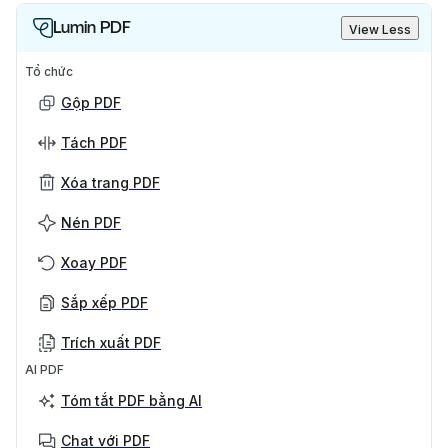
Lumin PDF
View Less
Tổ chức
Gộp PDF
Tách PDF
Xóa trang PDF
Nén PDF
Xoay PDF
Sắp xếp PDF
Trích xuất PDF
AI PDF
Tóm tắt PDF bằng AI
Chat với PDF