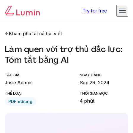
Try for free
Khám phá tất cả bài viết
Làm quen với trợ thủ đắc lực:
Tóm tắt bằng AI
TÁC GIẢ
NGÀY ĐĂNG
Josie Adams
Sep 29, 2024
THỂ LOẠI
THỜI GIAN ĐỌC
4 phút
PDF editing