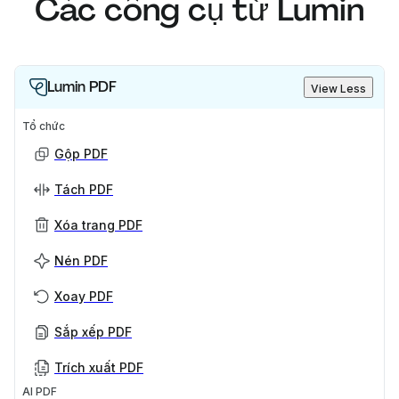
Các công cụ từ Lumin
Lumin PDF
View Less
Tổ chức
Gộp PDF
Tách PDF
Xóa trang PDF
Nén PDF
Xoay PDF
Sắp xếp PDF
Trích xuất PDF
AI PDF