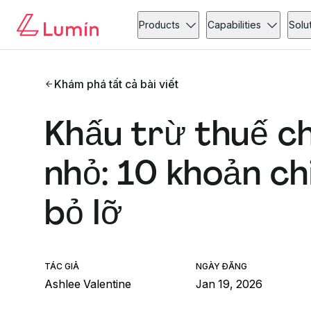
Products
Capabilities
Solu
Khám phá tất cả bài viết
Khấu trừ thuế c
nhỏ: 10 khoản c
bỏ lỡ
TÁC GIẢ
NGÀY ĐĂNG
Ashlee Valentine
Jan 19, 2026