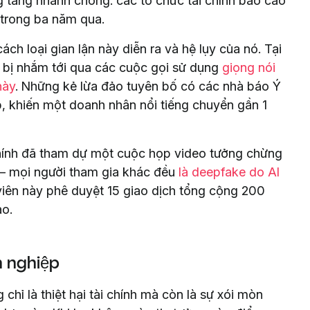
g tăng nhanh chóng: các tổ chức tài chính báo cáo
trong ba năm qua.
ch loại gian lận này diễn ra và hệ lụy của nó. Tại
 bị nhắm tới qua các cuộc gọi sử dụng
giọng nói
này
. Những kẻ lừa đảo tuyên bố có các nhà báo Ý
ấp, khiến một doanh nhân nổi tiếng chuyển gần 1
hính đã tham dự một cuộc họp video tưởng chừng
 – mọi người tham gia khác đều
là deepfake do AI
viên này phê duyệt 15 giao dịch tổng cộng 200
ảo.
h nghiệp
hỉ là thiệt hại tài chính mà còn là sự xói mòn