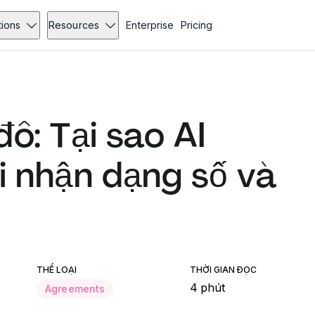
tions
Resources
Enterprise
Pricing
đô: Tại sao AI
ại nhận dạng số và
THỂ LOẠI
THỜI GIAN ĐỌC
4 phút
Agreements