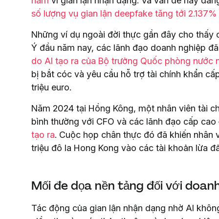
năm
vì gian lận nhận dạng. Và vấn đề này đan
số lượng vụ gian lận deepfake tăng tới 2.137%
Những ví dụ ngoài đời thực gần đây cho thấy cá
Ý đầu năm nay, các lãnh đạo doanh nghiệp đã
do AI tạo ra của Bộ trưởng Quốc phòng nước 
bị bắt cóc và yêu cầu hỗ trợ tài chính khẩn c
triệu euro.
Năm 2024 tại Hồng Kông, một nhân viên tài c
bình thường với CFO và các lãnh đạo cấp cao
tạo ra
. Cuộc họp chân thực đó đã khiến nhân 
triệu đô la Hong Kong vào các tài khoản lừa đ
Mối đe dọa nền tảng đối với doan
Tác động của gian lận nhận dạng nhờ AI không c