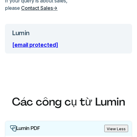
If your query is about sales,
please
Contact Sales
→
Lumin
[email protected]
Các công cụ từ Lumin
Lumin PDF
View Less