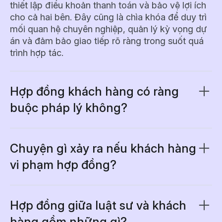
thiết lập điều khoản thanh toán và bảo vệ lợi ích
cho cả hai bên. Đây cũng là chìa khóa để duy trì
mối quan hệ chuyên nghiệp, quản lý kỳ vọng dự
án và đảm bảo giao tiếp rõ ràng trong suốt quá
trình hợp tác.
Hợp đồng khách hàng có ràng
buộc pháp lý không?
Có, hợp đồng khách hàng được ký kết hợp lệ sẽ
có giá trị pháp lý và có thể được thực thi tại tòa
án. Hợp đồng cần có các yếu tố cơ bản như: đề
Chuyện gì xảy ra nếu khách hàng
nghị, chấp nhận, có sự trao đổi, và năng lực
vi phạm hợp đồng?
pháp lý của cả hai bên. Việc ký tên của hai bên
Nếu khách hàng vi phạm hợp đồng dịch vụ, bạn
củng cố giá trị pháp lý và tạo cơ sở giải quyết khi
có thể yêu cầu thực hiện hợp đồng, đòi bồi
có tranh chấp phát sinh.
thường thiệt hại cho phần công việc chưa được
Hợp đồng giữa luật sư và khách
trả phí hoặc chấm dứt hợp đồng theo các điều
hàng gồm những gì?