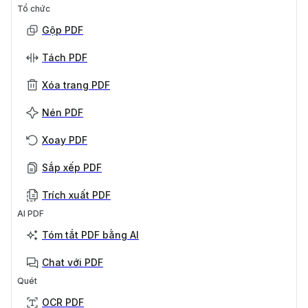
Tổ chức
Gộp PDF
Tách PDF
Xóa trang PDF
Nén PDF
Xoay PDF
Sắp xếp PDF
Trích xuất PDF
AI PDF
Tóm tắt PDF bằng AI
Chat với PDF
Quét
OCR PDF