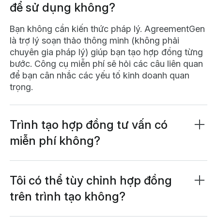
để sử dụng không?
Bạn không cần kiến thức pháp lý. AgreementGen
là trợ lý soạn thảo thông minh (không phải
chuyên gia pháp lý) giúp bạn tạo hợp đồng từng
bước. Công cụ miễn phí sẽ hỏi các câu liên quan
để bạn cân nhắc các yếu tố kinh doanh quan
trọng.
Trình tạo hợp đồng tư vấn có
miễn phí không?
Có, trình tạo hợp đồng nhà thầu bằng AI hoàn
toàn miễn phí. Một số tính năng có thể yêu cầu
bạn
tạo tài khoản Lumin miễn phí
, chỉ mất 1 phút
Tôi có thể tùy chỉnh hợp đồng
để đăng ký.
trên trình tạo không?
Hoàn toàn có thể. Bộ công cụ miễn phí này cho