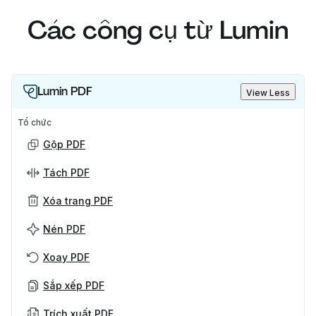
Các công cụ từ Lumin
Lumin PDF
View Less
Tổ chức
Gộp PDF
Tách PDF
Xóa trang PDF
Nén PDF
Xoay PDF
Sắp xếp PDF
Trích xuất PDF