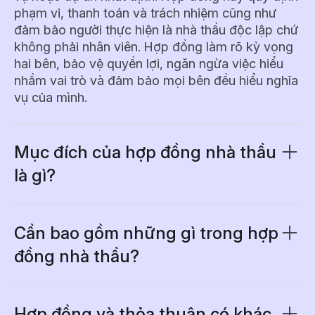
phạm vi, thanh toán và trách nhiệm cũng như
đảm bảo người thực hiện là nhà thầu độc lập chứ
không phải nhân viên. Hợp đồng làm rõ kỳ vọng
hai bên, bảo vệ quyền lợi, ngăn ngừa việc hiểu
nhầm vai trò và đảm bảo mọi bên đều hiểu nghĩa
vụ của mình.
Mục đích của hợp đồng nhà thầu
là gì?
Hợp đồng nhà thầu tạo ra một khuôn khổ rõ ràng
bảo vệ cả doanh nghiệp và nhà thầu. Vai trò
chính bao gồm:
Cần bao gồm những gì trong hợp
đồng nhà thầu?
• Xác định chính xác phạm vi công việc để ngăn
Những thành phần cần có trong hợp đồng nhà
dự án bị mở rộng ngoài ý muốn
thầu đầy đủ gồm:
• Đặt rõ điều khoản và lịch thanh toán
Hợp đồng và thỏa thuận có khác
• Làm rõ quyền sở hữu trí tuệ