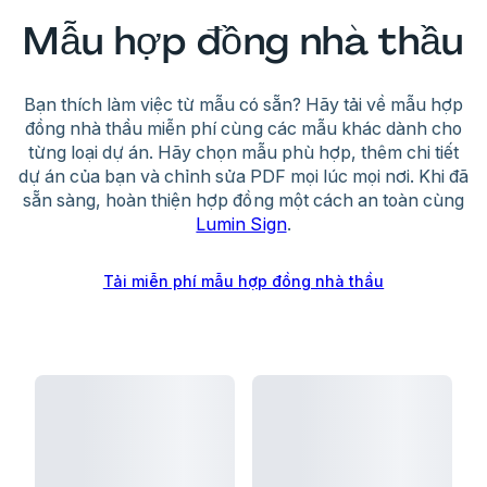
• Chi phí phát sinh cho bên thuê khi tìm người
5. Điều khoản:
Nhà thầu làm việc độc lập, sử
Mẫu hợp đồng nhà thầu
thay thế
dụng thiết bị riêng và bảo mật thông tin
Hậu quả nghề nghiệp:
Khi hai bên chấp thuận các điều khoản này, họ
Bạn thích làm việc từ mẫu có sẵn? Hãy tải về mẫu hợp
• Bị chấm dứt hợp đồng hiện tại
có nghĩa vụ và quyền lợi đối ứng rõ ràng.
đồng nhà thầu miễn phí cùng các mẫu khác dành cho
• Cơ hội nhận hợp đồng mới giảm
từng loại dự án. Hãy chọn mẫu phù hợp, thêm chi tiết
• Danh tiếng chuyên môn bị ảnh hưởng
dự án của bạn và chỉnh sửa PDF mọi lúc mọi nơi. Khi đã
sẵn sàng, hoàn thiện hợp đồng một cách an toàn cùng
Để giảm thiểu rủi ro, nhà thầu nên chủ động trao
Lumin Sign
.
đổi nếu bị trễ tiến độ và lưu lại toàn bộ quá trình
thực hiện. Công cụ tạo hợp đồng của chúng tôi
Tải miễn phí mẫu hợp đồng nhà thầu
giúp hai bên thống nhất rõ ràng các điều khoản
bảo vệ lợi ích đôi bên.