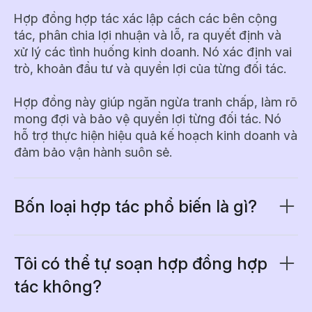
Hợp đồng hợp tác xác lập cách các bên cộng
tác, phân chia lợi nhuận và lỗ, ra quyết định và
xử lý các tình huống kinh doanh. Nó xác định vai
trò, khoản đầu tư và quyền lợi của từng đối tác.
Hợp đồng này giúp ngăn ngừa tranh chấp, làm rõ
mong đợi và bảo vệ quyền lợi từng đối tác. Nó
hỗ trợ thực hiện hiệu quả kế hoạch kinh doanh và
đảm bảo vận hành suôn sẻ.
Bốn loại hợp tác phổ biến là gì?
Khi lập hợp đồng hợp tác, cần xác định rõ loại
hình hợp tác nào áp dụng vì điều này quyết định
quyền, nghĩa vụ và trách nhiệm pháp lý của từng
Tôi có thể tự soạn hợp đồng hợp
đối tác.
tác không?
Có, nhiều chủ doanh nghiệp tự tạo hợp đồng hợp
•
Hợp tác chung (GP):
Tất cả đối tác cùng chịu