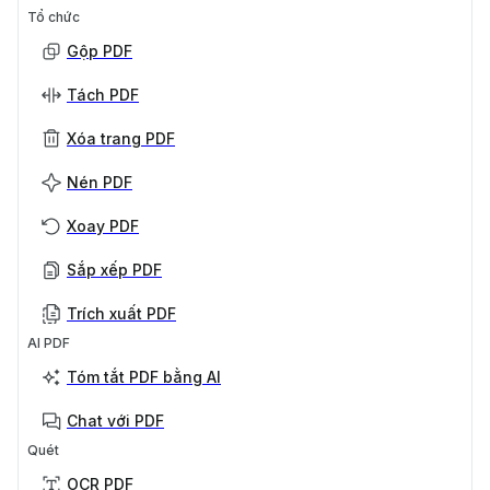
Tổ chức
Gộp PDF
Tách PDF
Xóa trang PDF
Nén PDF
Xoay PDF
Sắp xếp PDF
Trích xuất PDF
AI PDF
Tóm tắt PDF bằng AI
Chat với PDF
Quét
OCR PDF