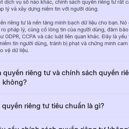
 dịch vụ số nào khác, chính sách quyền riêng tư rất cầ
p lý và xây dựng niềm tin với người dùng.
ền riêng tư là nền tảng minh bạch dữ liệu cho bạn. Nó
 ro pháp lý, củng cố lòng tin của người dùng, đảm bảo
hư GDPR, CCPA và các luật liên quan khác. Đây là yếu 
 niềm tin người dùng, tránh bị phạt và chứng minh cam
o vệ dữ liệu.
 quyền riêng tư và chính sách quyền riê
u không?
 quyền riêng tư, còn gọi là thông báo hoặc tuyên bố q
n chất giống với chính sách quyền riêng tư. Đây là tài l
ến người dùng về cách thông tin cá nhân của họ được 
quyền riêng tư tiêu chuẩn là gì?
và bảo vệ.
 quyền riêng tư tiêu chuẩn là văn bản cơ bản bao gồm
u theo yêu cầu của đa số quy định về quyền riêng tư v
này thường được sử dụng thay thế cho nhau, nhưng mộ
. Thông thường nó có các mục về thu thập dữ liệu, mụ