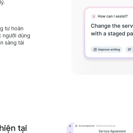
ý.
ng tư hoàn
ặc người dùng
n sàng tải
iện tại