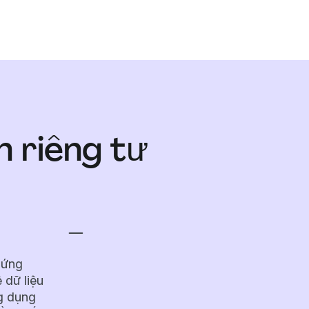
n riêng tư
 ứng
 dữ liệu
g dụng