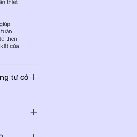
n thiết
 giúp
 tuân
tố then
 kết của
ng tư có
uyền
iệu pháp
thu
 các
à theo
t số tổ
c đích