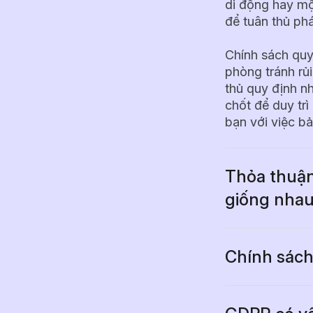
di động hay một
để tuân thủ phá
Chính sách quy
phòng tránh rủi
thủ quy định n
chốt để duy trì
bạn với việc bả
Thỏa thuận
giống nha
Có, thỏa thuận
riêng tư, về bả
lý thông báo đ
Chính sách 
thập, sử dụng 
Một chính sách
yếu tố thiết yế
Các thuật ngữ 
thông lệ ngành