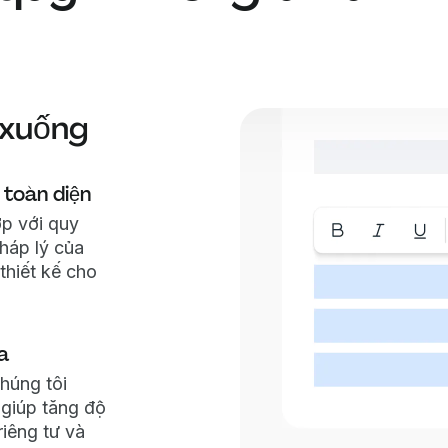
i xuống
 toàn diện
ợp với quy
pháp lý của
thiết kế cho
a
húng tôi
 giúp tăng độ
iêng tư và