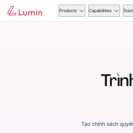
Products
Capabilities
Solu
Trìn
Tạo chính sách quyền