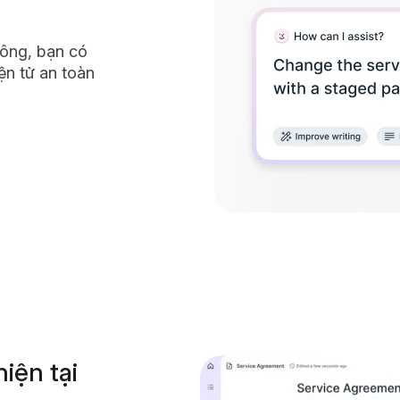
đông, bạn có
ện tử an toàn
iện tại