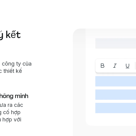
ý kết
 công ty của
 thiết kế
 thông minh
ưa ra các
g cố hợp
 hợp với