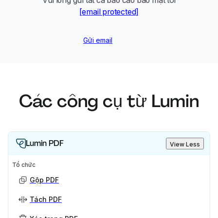
Vui lòng gửi tất cả báo cáo bảo mật tới
[email protected]
Gửi email
Các công cụ từ Lumin
Lumin PDF
View Less
Tổ chức
Gộp PDF
Tách PDF