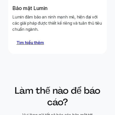
Bảo mật Lumin
Phát hiện rằng to
Lumin đảm bảo an ninh mạnh mẽ, hiện đại với
được tìm thấy cô
Mohammed Nafeed
các giải pháp được thiết kế riêng và tuân thủ tiêu
tài liệu cùng thô
chuẩn ngành.
không cần xác t
Tìm hiểu thêm
Phát hiện vấn đề
quản trị viên cũ
Ali Taher
tổ chức sau khi đ
việc.
Làm thế nào để báo
cáo?