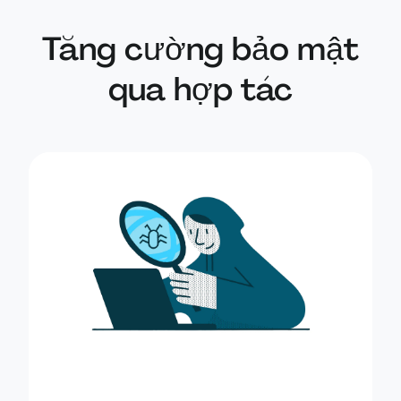
Mohammad Osman
lời mời bị gián đ
Tăng cường bảo mật
làm việc. Phát h
cập khiến dữ liệu
qua hợp tác
bị lộ cho người 
Báo cáo một lỗ 
Niraj Mahajan
script tùy ý thô
chỉnh sửa.
Phát hiện một lỗi 
Youssef Hany
cho phép sửa đổi
khi tài liệu đã đ
Phát hiện một lỗ
luận dựa trên W
luận với tư cách
Ranjeet Kumar Singh
lỗ hổng IDOR tro