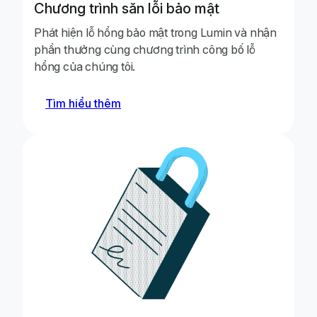
Chương trình săn lỗi bảo mật
phép xóa bình lu
phép.
Phát hiện lỗ hổng bảo mật trong Lumin và nhận
phần thưởng cùng chương trình công bố lỗ
Báo cáo một lỗ h
hổng của chúng tôi.
máy chủ cho phé
Yassine Mostaid
ký từ tài liệu đ
Tìm hiểu thêm
qua một truy vấn
Báo cáo một vấn 
trình quản lý qu
Mohamed Farid
gian làm việc ch
dưới trạng thái 
thể xóa họ.
Phát hiện điểm y
cho phép kẻ tấn
Saidina Hikam
nhân tích hợp vớ
công kiểm soát.